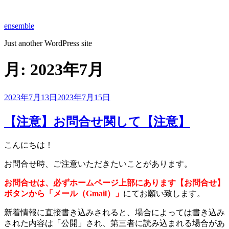
コ
ン
ensemble
テ
ン
Just another WordPress site
ツ
へ
月:
2023年7月
ス
キ
ッ
投
2023年7月13日
2023年7月15日
プ
稿
日:
【注意】お問合せ関して【注意】
こんにちは！
お問合せ時、ご注意いただきたいことがあります。
お問合せは、必ずホームページ上部にあります【お問合せ】
ボタンから「メール（Gmail）」
にてお願い致します。
新着情報に直接書き込みされると、場合によっては書き込み
された内容は「公開」され、第三者に読み込まれる場合があ