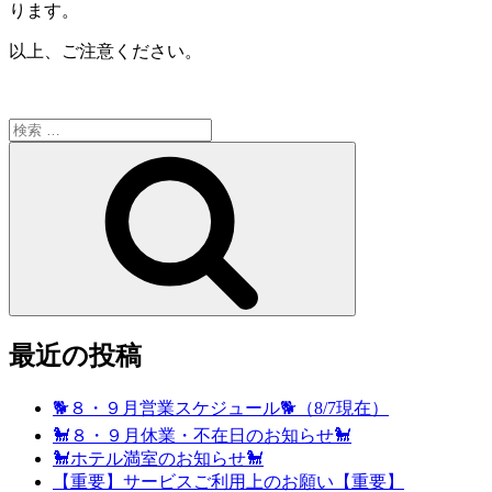
ります。
以上、ご注意ください。
検
索:
検
索
最近の投稿
🐕８・９月営業スケジュール🐕（8/7現在）
🐩８・９月休業・不在日のお知らせ🐩
🐩ホテル満室のお知らせ🐩
【重要】サービスご利用上のお願い【重要】